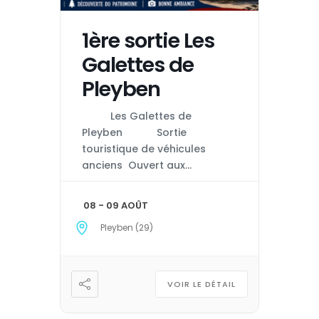
1ère sortie Les
Galettes de
Pleyben
Les Galettes de
Pleyben Sortie
touristique de véhicules
anciens Ouvert aux
véhicules anciens, de
collection et de caractère.
08 - 09 AOÛT
Programme du week-end
Pleyben (29)
Samedi 8 août Accueil des
participants à partir de
12h00 sur le site de départ à
Pleyben. Possibilité de
VOIR LE DÉTAIL
pique-niquer sur place
avant le […]