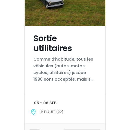
Sortie
utilitaires
Comme d’habitude, tous les
véhicules (autos, motos,
cyclos, utilitaires) jusque
1980 sont acceptés, mais si
vous en possédez un, merci
de préférer pour l’occasion
votre utilitaire ! Inscription
05 - 06 SEP
obligatoire avant le 23 août
PLÉLAUFF (22)
! Tarifs: Samedi : 22 € /
personne Dimanche : 28 € /
personne Couchage : 16 € /