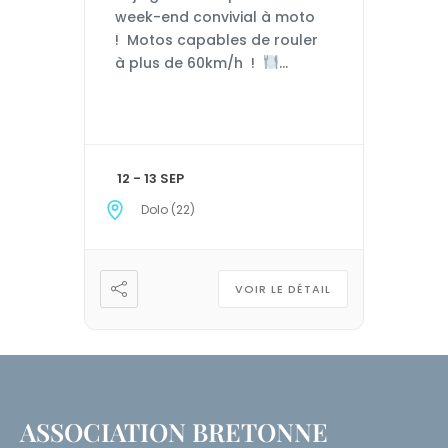
week-end convivial à moto
! Motos capables de rouler
à plus de 60km/h !
Tarifs : Week-end (Samedi +
Dimanche) : 55€/personne
(Comprenant l’apéro, les
repas du samedi soir et du
dimanche midi, le petit
12 - 13 SEP
déjeuner, les casse-croûtes,
Dolo (22)
un don de 2€ à une
association.) Samedi seul:
30€/personne
VOIR LE DÉTAIL
(Comprenant l’apéro, […]
ASSOCIATION BRETONNE