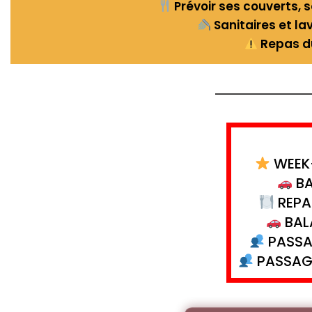
Prévoir ses couverts, s
Sanitaires et l
Repas du
WEEK-
BA
REPAS
BALA
PASSAG
PASSAGE